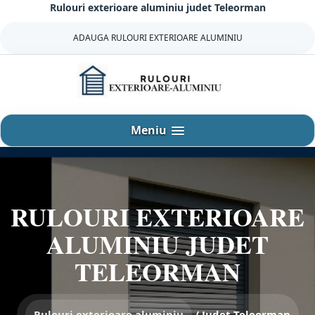
Rulouri exterioare aluminiu judet Teleorman
Sari
la
ADAUGA RULOURI EXTERIOARE ALUMINIU
continut
Meniu
RULOURI EXTERIOARE
ALUMINIU JUDET
TELEORMAN
Rulouri exterioare aluminiu
/
Judet Teleorman