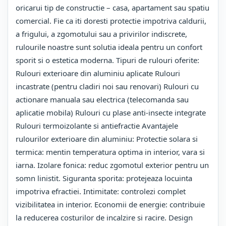
oricarui tip de constructie – casa, apartament sau spatiu
comercial. Fie ca iti doresti protectie impotriva caldurii,
a frigului, a zgomotului sau a privirilor indiscrete,
rulourile noastre sunt solutia ideala pentru un confort
sporit si o estetica moderna. Tipuri de rulouri oferite:
Rulouri exterioare din aluminiu aplicate Rulouri
incastrate (pentru cladiri noi sau renovari) Rulouri cu
actionare manuala sau electrica (telecomanda sau
aplicatie mobila) Rulouri cu plase anti-insecte integrate
Rulouri termoizolante si antiefractie Avantajele
rulourilor exterioare din aluminiu: Protectie solara si
termica: mentin temperatura optima in interior, vara si
iarna. Izolare fonica: reduc zgomotul exterior pentru un
somn linistit. Siguranta sporita: protejeaza locuinta
impotriva efractiei. Intimitate: controlezi complet
vizibilitatea in interior. Economii de energie: contribuie
la reducerea costurilor de incalzire si racire. Design