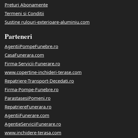
Preturi Abonamente
Termeni si Conditii
Sustine rulouri-exterioare-aluminiu.com
Parteneri
AgentiiPompeFunebre.ro
CasaFunerara.com
Firma-Servicii-Funerare.ro
www.copertine-inchideri-terase.com
Repatriere-Transport-Decedati.ro
Firma-Pompe-Funebre.ro
ParastasesiPomeni.ro
RepatriereFunerara.ro
AgentiiFunerare.com
AgentieServiciiFunerare.ro
www.inchidere-terasa.com