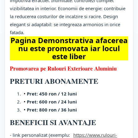
impotriva efractiei. Intimitate: controlezi complet
vizibilitatea in interior. Economii de energie: contribuie
la reducerea costurilor de incalzire si racire. Design
elegant si adaptabil: se integreaza armonios in orice
fatada.
Pagina Demonstrativa afacerea
nu este promovata iar locul
este liber
Promovarea pe Rulouri Exterioare Aluminiu
PRETURI ABONAMENTE
Pret: 450 ron / 12 luni
Pret: 600 ron / 24 luni
Pret: 800 ron / 36 luni
BENEFICII SI AVANTAJE
- link personalizat (exemplu:
https://www.rulouri-