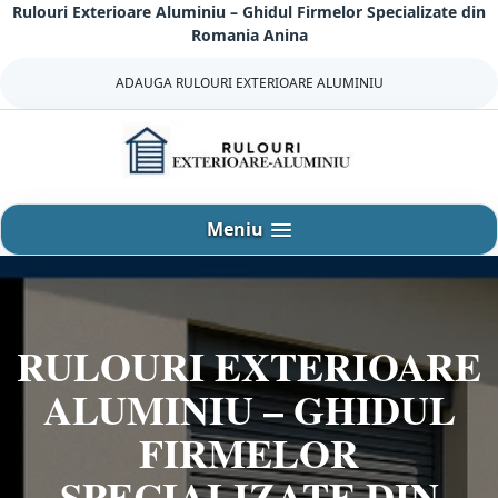
Rulouri Exterioare Aluminiu – Ghidul Firmelor Specializate din
Sari
Romania Anina
la
continut
ADAUGA RULOURI EXTERIOARE ALUMINIU
Meniu
RULOURI EXTERIOARE
ALUMINIU – GHIDUL
FIRMELOR
SPECIALIZATE DIN