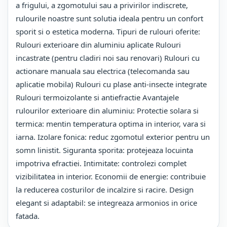
a frigului, a zgomotului sau a privirilor indiscrete,
rulourile noastre sunt solutia ideala pentru un confort
sporit si o estetica moderna. Tipuri de rulouri oferite:
Rulouri exterioare din aluminiu aplicate Rulouri
incastrate (pentru cladiri noi sau renovari) Rulouri cu
actionare manuala sau electrica (telecomanda sau
aplicatie mobila) Rulouri cu plase anti-insecte integrate
Rulouri termoizolante si antiefractie Avantajele
rulourilor exterioare din aluminiu: Protectie solara si
termica: mentin temperatura optima in interior, vara si
iarna. Izolare fonica: reduc zgomotul exterior pentru un
somn linistit. Siguranta sporita: protejeaza locuinta
impotriva efractiei. Intimitate: controlezi complet
vizibilitatea in interior. Economii de energie: contribuie
la reducerea costurilor de incalzire si racire. Design
elegant si adaptabil: se integreaza armonios in orice
fatada.