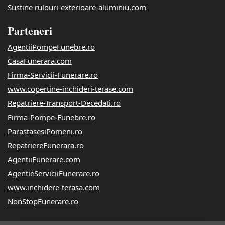
Sustine rulouri-exterioare-aluminiu.com
Parteneri
AgentiiPompeFunebre.ro
CasaFunerara.com
Firma-Servicii-Funerare.ro
www.copertine-inchideri-terase.com
Repatriere-Transport-Decedati.ro
Firma-Pompe-Funebre.ro
ParastasesiPomeni.ro
RepatriereFunerara.ro
AgentiiFunerare.com
AgentieServiciiFunerare.ro
www.inchidere-terasa.com
NonStopFunerare.ro