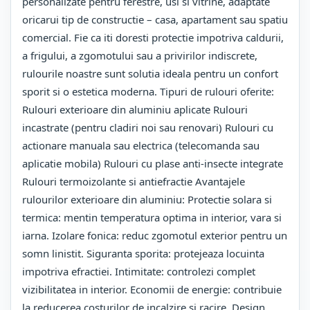
personalizate pentru ferestre, usi si vitrine, adaptate
oricarui tip de constructie – casa, apartament sau spatiu
comercial. Fie ca iti doresti protectie impotriva caldurii,
a frigului, a zgomotului sau a privirilor indiscrete,
rulourile noastre sunt solutia ideala pentru un confort
sporit si o estetica moderna. Tipuri de rulouri oferite:
Rulouri exterioare din aluminiu aplicate Rulouri
incastrate (pentru cladiri noi sau renovari) Rulouri cu
actionare manuala sau electrica (telecomanda sau
aplicatie mobila) Rulouri cu plase anti-insecte integrate
Rulouri termoizolante si antiefractie Avantajele
rulourilor exterioare din aluminiu: Protectie solara si
termica: mentin temperatura optima in interior, vara si
iarna. Izolare fonica: reduc zgomotul exterior pentru un
somn linistit. Siguranta sporita: protejeaza locuinta
impotriva efractiei. Intimitate: controlezi complet
vizibilitatea in interior. Economii de energie: contribuie
la reducerea costurilor de incalzire si racire. Design