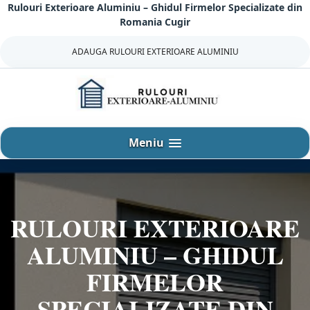
Rulouri Exterioare Aluminiu – Ghidul Firmelor Specializate din
Sari
Romania Cugir
la
continut
ADAUGA RULOURI EXTERIOARE ALUMINIU
Meniu
RULOURI EXTERIOARE
ALUMINIU – GHIDUL
FIRMELOR
SPECIALIZATE DIN