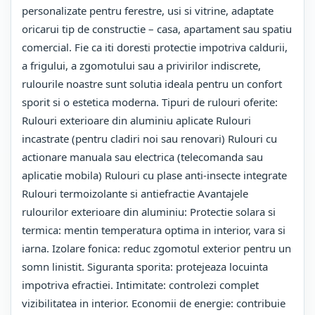
personalizate pentru ferestre, usi si vitrine, adaptate
oricarui tip de constructie – casa, apartament sau spatiu
comercial. Fie ca iti doresti protectie impotriva caldurii,
a frigului, a zgomotului sau a privirilor indiscrete,
rulourile noastre sunt solutia ideala pentru un confort
sporit si o estetica moderna. Tipuri de rulouri oferite:
Rulouri exterioare din aluminiu aplicate Rulouri
incastrate (pentru cladiri noi sau renovari) Rulouri cu
actionare manuala sau electrica (telecomanda sau
aplicatie mobila) Rulouri cu plase anti-insecte integrate
Rulouri termoizolante si antiefractie Avantajele
rulourilor exterioare din aluminiu: Protectie solara si
termica: mentin temperatura optima in interior, vara si
iarna. Izolare fonica: reduc zgomotul exterior pentru un
somn linistit. Siguranta sporita: protejeaza locuinta
impotriva efractiei. Intimitate: controlezi complet
vizibilitatea in interior. Economii de energie: contribuie