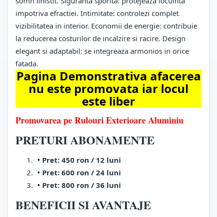
somn linistit. Siguranta sporita: protejeaza locuinta
impotriva efractiei. Intimitate: controlezi complet
vizibilitatea in interior. Economii de energie: contribuie
la reducerea costurilor de incalzire si racire. Design
elegant si adaptabil: se integreaza armonios in orice
fatada.
Pagina Demonstrativa afacerea
nu este promovata iar locul
este liber
Promovarea pe Rulouri Exterioare Aluminiu
PRETURI ABONAMENTE
Pret: 450 ron / 12 luni
Pret: 600 ron / 24 luni
Pret: 800 ron / 36 luni
BENEFICII SI AVANTAJE