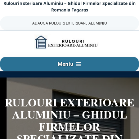
Rulouri Exterioare Aluminiu – Ghidul Firmelor Specializate din
Sari
Romania Fagaras
la
continut
ADAUGA RULOURI EXTERIOARE ALUMINIU
Meniu
RULOURI EXTERIOARE
ALUMINIU – GHIDUL
FIRMELOR
SPECIALIZATE DIN