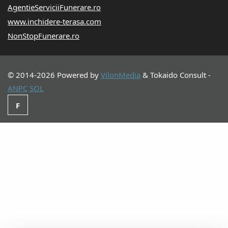
AgentieServiciiFunerare.ro
www.inchidere-terasa.com
NonStopFunerare.ro
© 2014-2026 Powered by
VilonMedia
&
Tokaido Consult
-
ANPC
SOL
F