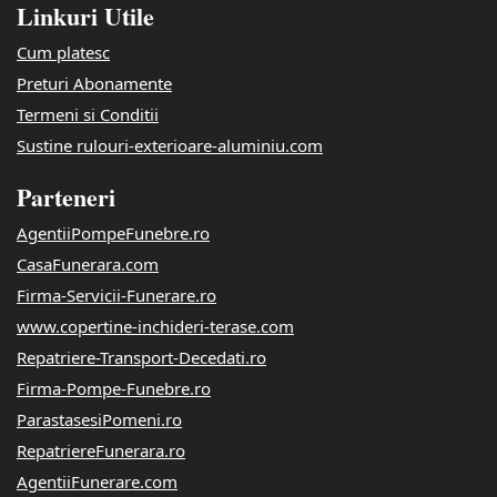
Linkuri Utile
Cum platesc
Preturi Abonamente
Termeni si Conditii
Sustine rulouri-exterioare-aluminiu.com
Parteneri
AgentiiPompeFunebre.ro
CasaFunerara.com
Firma-Servicii-Funerare.ro
www.copertine-inchideri-terase.com
Repatriere-Transport-Decedati.ro
Firma-Pompe-Funebre.ro
ParastasesiPomeni.ro
RepatriereFunerara.ro
AgentiiFunerare.com