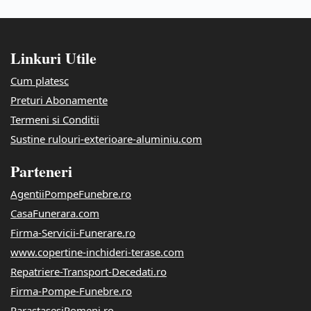
Linkuri Utile
Cum platesc
Preturi Abonamente
Termeni si Conditii
Sustine rulouri-exterioare-aluminiu.com
Parteneri
AgentiiPompeFunebre.ro
CasaFunerara.com
Firma-Servicii-Funerare.ro
www.copertine-inchideri-terase.com
Repatriere-Transport-Decedati.ro
Firma-Pompe-Funebre.ro
ParastasesiPomeni.ro