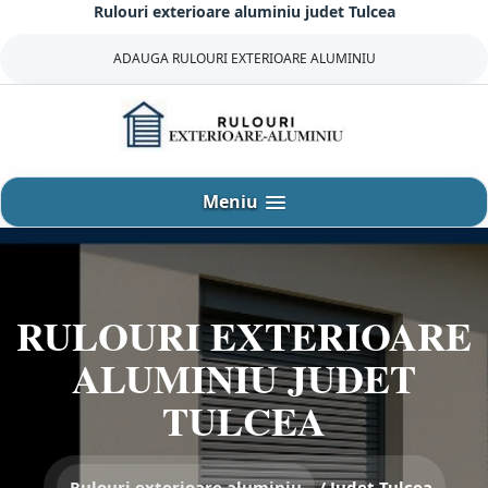
Rulouri exterioare aluminiu judet Tulcea
Sari
la
ADAUGA RULOURI EXTERIOARE ALUMINIU
continut
Meniu
RULOURI EXTERIOARE
ALUMINIU JUDET
TULCEA
Rulouri exterioare aluminiu
/
Judet Tulcea