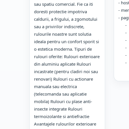
- hos
sau spatiu comercial. Fie ca iti
- me
doresti protectie impotriva
- pag
caldurii, a frigului, a zgomotului
- Dat
sau a privirilor indiscrete,
- De
rulourile noastre sunt solutia
- L
ideala pentru un confort sporit si
- Des
o estetica moderna. Tipuri de
- Ga
rulouri oferite: Rulouri exterioare
- Poz
din aluminiu aplicate Rulouri
incastrate (pentru cladiri noi sau
renovari) Rulouri cu actionare
manuala sau electrica
(telecomanda sau aplicatie
mobila) Rulouri cu plase anti-
insecte integrate Rulouri
termoizolante si antiefractie
Avantajele rulourilor exterioare