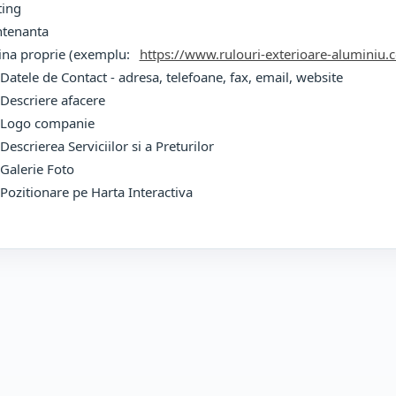
ting
ntenanta
ina proprie (exemplu:
https://www.rulouri-exterioare-aluminiu.
ele de Contact - adresa, telefoane, fax, email, website
scriere afacere
ogo companie
crierea Serviciilor si a Preturilor
lerie Foto
itionare pe Harta Interactiva