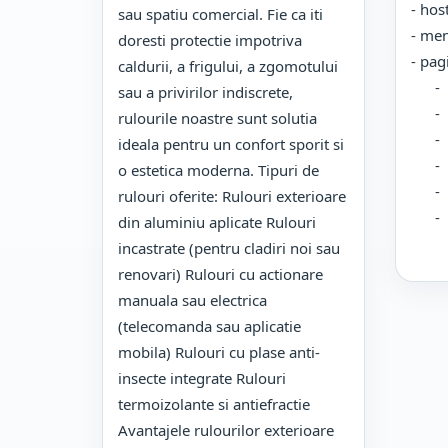
- hos
sau spatiu comercial. Fie ca iti
- me
doresti protectie impotriva
- pag
caldurii, a frigului, a zgomotului
- Dat
sau a privirilor indiscrete,
- De
rulourile noastre sunt solutia
- L
ideala pentru un confort sporit si
- Des
o estetica moderna. Tipuri de
- Ga
rulouri oferite: Rulouri exterioare
- Poz
din aluminiu aplicate Rulouri
incastrate (pentru cladiri noi sau
renovari) Rulouri cu actionare
manuala sau electrica
(telecomanda sau aplicatie
mobila) Rulouri cu plase anti-
insecte integrate Rulouri
termoizolante si antiefractie
Avantajele rulourilor exterioare