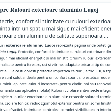
pre Rulouri exterioare aluminiu Lugoj
tectie, confort si intimitate cu rulouri exterio
inta intr-un spatiu mai sigur, mai eficient energ
erioare din aluminiu de calitate superioara,...
uri exterioare aluminiu Lugoj
reprezinta pagina unde puteti ga
niu Lugoj
. Protectie, confort si intimitate cu rulouri exterioare d
igur, mai eficient energetic si mai linistit. Oferim rulouri exterioa
nalizate pentru ferestre, usi si vitrine, adaptate oricarui tip de c
cial. Fie ca iti doresti protectie impotriva caldurii, a frigului, a zg
re sunt solutia ideala pentru un confort sporit si o estetica modern
luminiu aplicate Rulouri incastrate (pentru cladiri noi sau renovar
comanda sau aplicatie mobila) Rulouri cu plase anti-insecte integra
ajele rulourilor exterioare din aluminiu: Protectie solara si termi
rna. Izolare fonica: reduc zgomotul exterior pentru un somn linisti
riva efractiei. Intimitate: controlezi complet vizibilitatea in inter