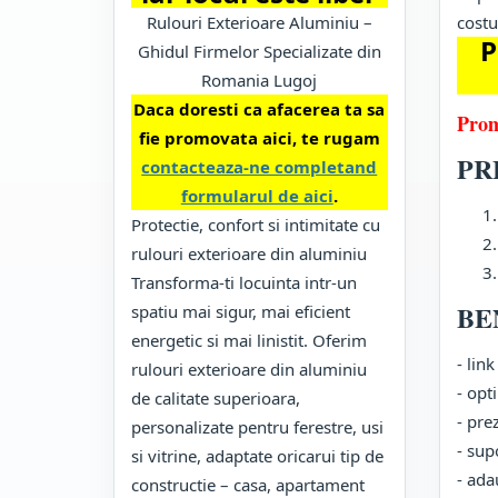
Rulouri Exterioare Aluminiu –
costu
P
Ghidul Firmelor Specializate din
Romania Lugoj
Daca doresti ca afacerea ta sa
Prom
fie promovata aici, te rugam
PR
contacteaza-ne completand
formularul de aici
.
Protectie, confort si intimitate cu
rulouri exterioare din aluminiu
Transforma-ti locuinta intr-un
BE
spatiu mai sigur, mai eficient
energetic si mai linistit. Oferim
- lin
rulouri exterioare din aluminiu
- opt
de calitate superioara,
- pre
personalizate pentru ferestre, usi
- sup
si vitrine, adaptate oricarui tip de
- ada
constructie – casa, apartament