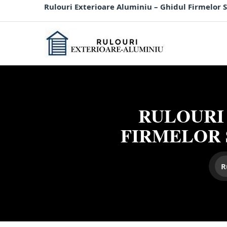
Sari
Rulouri Exterioare Aluminiu – Ghidul Firmelor 
la
continut
RULOURI
FIRMELOR 
R