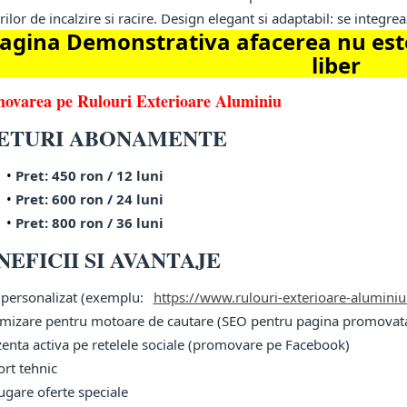
rilor de incalzire si racire. Design elegant si adaptabil: se integre
agina Demonstrativa afacerea nu este
liber
ovarea pe Rulouri Exterioare Aluminiu
ETURI ABONAMENTE
Pret: 450 ron / 12 luni
Pret: 600 ron / 24 luni
Pret: 800 ron / 36 luni
NEFICII SI AVANTAJE
k personalizat (exemplu:
https://www.rulouri-exterioare-aluminiu
imizare pentru motoare de cautare (SEO pentru pagina promovat
zenta activa pe retelele sociale (promovare pe Facebook)
ort tehnic
ugare oferte speciale