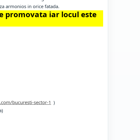
aza armonios in orice fatada.
 promovata iar locul este
.com/bucuresti-sector-1
)
a)