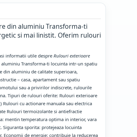
are din aluminiu Transforma-ti
etic si mai linistit. Oferim rulouri
si informatii utile despre
Rulouri exterioare
in aluminiu Transforma-ti locuinta intr-un spatiu
re din aluminiu de calitate superioara,
onstructie – casa, apartament sau spatiu
omotului sau a privirilor indiscrete, rulourile
a. Tipuri de rulouri oferite: Rulouri exterioare
i) Rulouri cu actionare manuala sau electrica
te Rulouri termoizolante si antiefractie
ca: mentin temperatura optima in interior, vara
t. Siguranta sporita: protejeaza locuinta
ior. Economii de energie: contribuie la reducerea