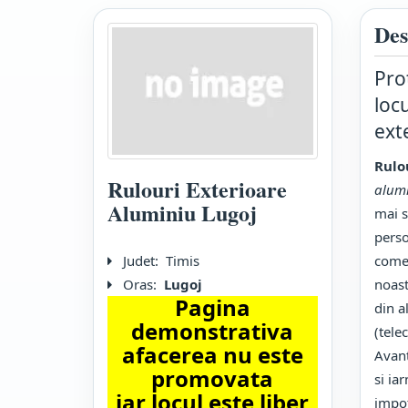
Des
Pro
locu
ext
Rulo
Rulouri Exterioare
alumi
Aluminiu Lugoj
mai s
perso
Judet:
Timis
comer
Oras:
Lugoj
noast
Pagina
din a
demonstrativa
(tele
afacerea nu este
Avant
promovata
si ia
iar locul este liber
impot