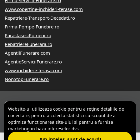
Firma-Servicii-Funerare.ro
www.copertine-inchideri-terase.com
Repatriere-Transport-Decedati.ro
Firma-Pompe-Funebre.ro
ParastasesiPomeni.ro
RepatriereFunerara.ro
AgentiiFunerare.com
AgentieServiciiFunerare.ro
www.inchidere-terasa.com
NonStopFunerare.ro
© 2014-2026 Powered by
VilonMedia
&
Tokaido Consult
-
Website-ul utilizeaza cookie pentru a reţine detaliile de
ANPC
SOL
conectare, pentru a colecta statistici cu scopul de a
F
optimiza functionarea site-ului si pentru a furniza
marketing in baza intereselor dvs.
Am inteles, sunt de acord!