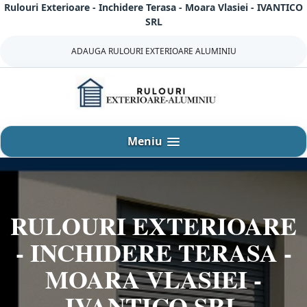
Rulouri Exterioare - Inchidere Terasa - Moara Vlasiei - IVANTICO
Sari
SRL
la
continut
ADAUGA RULOURI EXTERIOARE ALUMINIU
Meniu
RULOURI EXTERIOARE
- INCHIDERE TERASA -
MOARA VLASIEI -
IVANTICO SRL