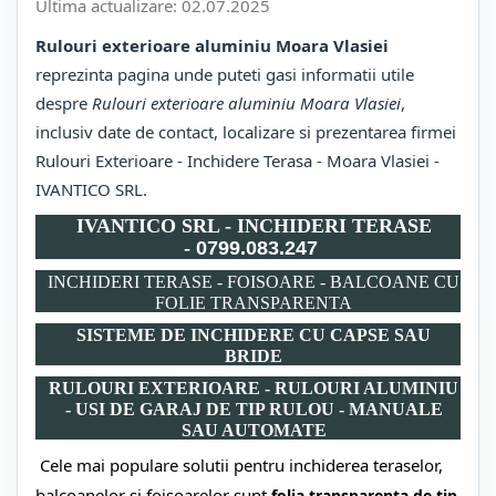
Ultima actualizare:
02.07.2025
Rulouri exterioare aluminiu Moara Vlasiei
reprezinta pagina unde puteti gasi informatii utile
despre
Rulouri exterioare aluminiu Moara Vlasiei
,
inclusiv date de contact, localizare si prezentarea firmei
Rulouri Exterioare - Inchidere Terasa - Moara Vlasiei -
IVANTICO SRL.
IVANTICO SRL - INCHIDERI TERASE
-
0799.083.247
INCHIDERI TERASE - FOISOARE - BALCOANE CU
FOLIE TRANSPARENTA
SISTEME DE INCHIDERE CU CAPSE SAU
BRIDE
RULOURI EXTERIOARE - RULOURI ALUMINIU
- USI DE GARAJ DE TIP RULOU - MANUALE
SAU AUTOMATE
Cele mai populare solutii pentru inchiderea teraselor,
balcoanelor si foisoarelor sunt
folia transparenta de tip