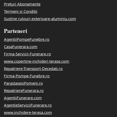
Preturi Abonamente
Termeni si Conditii
Sustine rulouri-exterioare-aluminiu.com
Parteneri
AgentiiPompeFunebre.ro
CasaFunerara.com
Firma-Servicii-Funerare.ro
www.copertine-inchideri-terase.com
Repatriere-Transport-Decedati.ro
Firma-Pompe-Funebre.ro
ParastasesiPomeni.ro
RepatriereFunerara.ro
AgentiiFunerare.com
AgentieServiciiFunerare.ro
www.inchidere-terasa.com