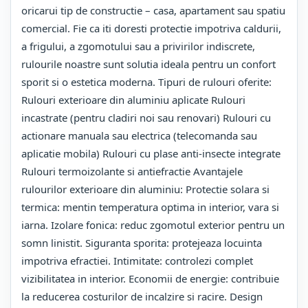
oricarui tip de constructie – casa, apartament sau spatiu
comercial. Fie ca iti doresti protectie impotriva caldurii,
a frigului, a zgomotului sau a privirilor indiscrete,
rulourile noastre sunt solutia ideala pentru un confort
sporit si o estetica moderna. Tipuri de rulouri oferite:
Rulouri exterioare din aluminiu aplicate Rulouri
incastrate (pentru cladiri noi sau renovari) Rulouri cu
actionare manuala sau electrica (telecomanda sau
aplicatie mobila) Rulouri cu plase anti-insecte integrate
Rulouri termoizolante si antiefractie Avantajele
rulourilor exterioare din aluminiu: Protectie solara si
termica: mentin temperatura optima in interior, vara si
iarna. Izolare fonica: reduc zgomotul exterior pentru un
somn linistit. Siguranta sporita: protejeaza locuinta
impotriva efractiei. Intimitate: controlezi complet
vizibilitatea in interior. Economii de energie: contribuie
la reducerea costurilor de incalzire si racire. Design