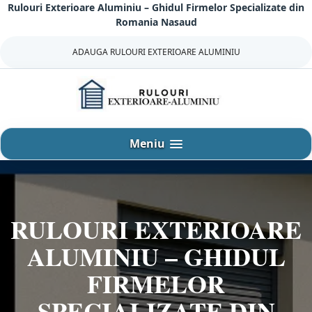
Rulouri Exterioare Aluminiu – Ghidul Firmelor Specializate din
Sari
Romania Nasaud
la
continut
ADAUGA RULOURI EXTERIOARE ALUMINIU
Meniu
RULOURI EXTERIOARE
ALUMINIU – GHIDUL
FIRMELOR
SPECIALIZATE DIN