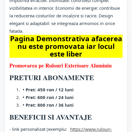
impotriva efractiei. Intimitate: controlezi complet
vizibilitatea in interior. Economii de energie: contribuie
la reducerea costurilor de incalzire si racire. Design
elegant si adaptabil: se integreaza armonios in orice
fatada.
Pagina Demonstrativa afacerea
nu este promovata iar locul
este liber
Promovarea pe Rulouri Exterioare Aluminiu
PRETURI ABONAMENTE
Pret: 450 ron / 12 luni
Pret: 600 ron / 24 luni
Pret: 800 ron / 36 luni
BENEFICII SI AVANTAJE
- link personalizat (exemplu:
https://www.rulouri-