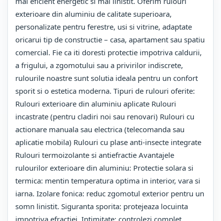
mai eficient energetic si mai linistit. Oferim rulouri
exterioare din aluminiu de calitate superioara,
personalizate pentru ferestre, usi si vitrine, adaptate
oricarui tip de constructie – casa, apartament sau spatiu
comercial. Fie ca iti doresti protectie impotriva caldurii,
a frigului, a zgomotului sau a privirilor indiscrete,
rulourile noastre sunt solutia ideala pentru un confort
sporit si o estetica moderna. Tipuri de rulouri oferite:
Rulouri exterioare din aluminiu aplicate Rulouri
incastrate (pentru cladiri noi sau renovari) Rulouri cu
actionare manuala sau electrica (telecomanda sau
aplicatie mobila) Rulouri cu plase anti-insecte integrate
Rulouri termoizolante si antiefractie Avantajele
rulourilor exterioare din aluminiu: Protectie solara si
termica: mentin temperatura optima in interior, vara si
iarna. Izolare fonica: reduc zgomotul exterior pentru un
somn linistit. Siguranta sporita: protejeaza locuinta
impotriva efractiei. Intimitate: controlezi complet