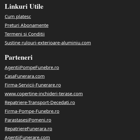
Linkuri Utile
Cum platesc
Preturi Abonamente
Termeni si Conditii
Sustine rulouri-exterioare-aluminiu.com
Parteneri
AgentiiPompeFunebre.ro
CasaFunerara.com
Firma-Servicii-Funerare.ro
www.copertine-inchideri-terase.com
Repatriere-Transport-Decedati.ro
Firma-Pompe-Funebre.ro
ParastasesiPomeni.ro
RepatriereFunerara.ro
AgentiiFunerare.com