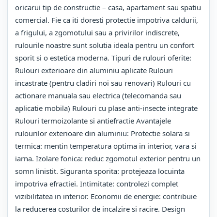
oricarui tip de constructie – casa, apartament sau spatiu
comercial. Fie ca iti doresti protectie impotriva caldurii,
a frigului, a zgomotului sau a privirilor indiscrete,
rulourile noastre sunt solutia ideala pentru un confort
sporit si o estetica moderna. Tipuri de rulouri oferite:
Rulouri exterioare din aluminiu aplicate Rulouri
incastrate (pentru cladiri noi sau renovari) Rulouri cu
actionare manuala sau electrica (telecomanda sau
aplicatie mobila) Rulouri cu plase anti-insecte integrate
Rulouri termoizolante si antiefractie Avantajele
rulourilor exterioare din aluminiu: Protectie solara si
termica: mentin temperatura optima in interior, vara si
iarna. Izolare fonica: reduc zgomotul exterior pentru un
somn linistit. Siguranta sporita: protejeaza locuinta
impotriva efractiei. Intimitate: controlezi complet
vizibilitatea in interior. Economii de energie: contribuie
la reducerea costurilor de incalzire si racire. Design