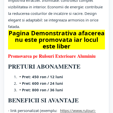
impotriva efractiei. Intimitate: controlezi complet
vizibilitatea in interior. Economii de energie: contribuie
la reducerea costurilor de incalzire si racire. Design
elegant si adaptabil: se integreaza armonios in orice
fatada.
Pagina Demonstrativa afacerea
nu este promovata iar locul
este liber
Promovarea pe Rulouri Exterioare Aluminiu
PRETURI ABONAMENTE
Pret: 450 ron / 12 luni
Pret: 600 ron / 24 luni
Pret: 800 ron / 36 luni
BENEFICII SI AVANTAJE
- link personalizat (exemplu:
https://www.rulouri-