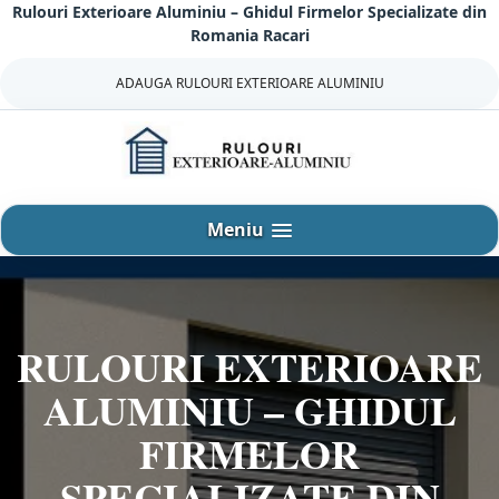
Rulouri Exterioare Aluminiu – Ghidul Firmelor Specializate din
Sari
Romania Racari
la
continut
ADAUGA RULOURI EXTERIOARE ALUMINIU
Meniu
RULOURI EXTERIOARE
ALUMINIU – GHIDUL
FIRMELOR
SPECIALIZATE DIN