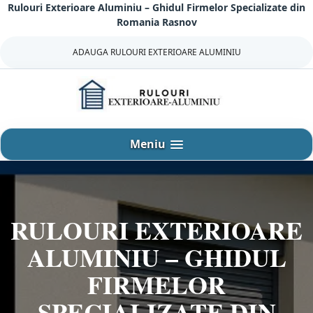
Rulouri Exterioare Aluminiu – Ghidul Firmelor Specializate din
Sari
Romania Rasnov
la
continut
ADAUGA RULOURI EXTERIOARE ALUMINIU
Meniu
RULOURI EXTERIOARE
ALUMINIU – GHIDUL
FIRMELOR
SPECIALIZATE DIN