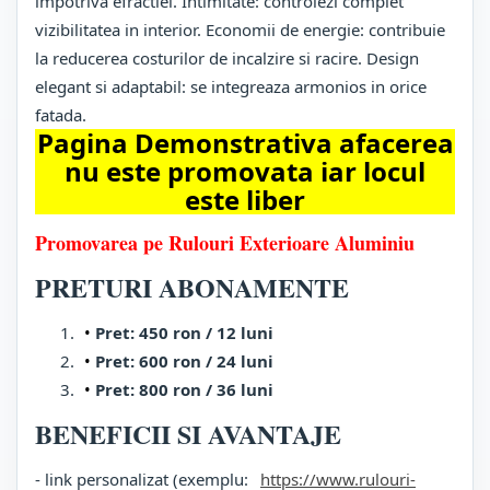
impotriva efractiei. Intimitate: controlezi complet
vizibilitatea in interior. Economii de energie: contribuie
la reducerea costurilor de incalzire si racire. Design
elegant si adaptabil: se integreaza armonios in orice
fatada.
Pagina Demonstrativa afacerea
nu este promovata iar locul
este liber
Promovarea pe Rulouri Exterioare Aluminiu
PRETURI ABONAMENTE
Pret: 450 ron / 12 luni
Pret: 600 ron / 24 luni
Pret: 800 ron / 36 luni
BENEFICII SI AVANTAJE
- link personalizat (exemplu:
https://www.rulouri-