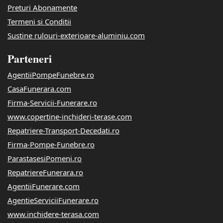
Preturi Abonamente
Termeni si Conditii
Sustine rulouri-exterioare-aluminiu.com
Parteneri
AgentiiPompeFunebre.ro
CasaFunerara.com
Firma-Servicii-Funerare.ro
www.copertine-inchideri-terase.com
Repatriere-Transport-Decedati.ro
Firma-Pompe-Funebre.ro
ParastasesiPomeni.ro
RepatriereFunerara.ro
AgentiiFunerare.com
AgentieServiciiFunerare.ro
www.inchidere-terasa.com