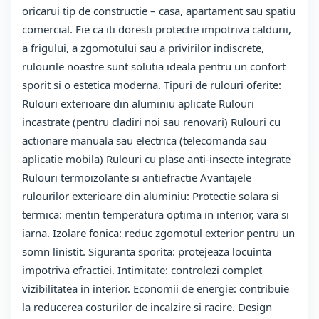
oricarui tip de constructie – casa, apartament sau spatiu
comercial. Fie ca iti doresti protectie impotriva caldurii,
a frigului, a zgomotului sau a privirilor indiscrete,
rulourile noastre sunt solutia ideala pentru un confort
sporit si o estetica moderna. Tipuri de rulouri oferite:
Rulouri exterioare din aluminiu aplicate Rulouri
incastrate (pentru cladiri noi sau renovari) Rulouri cu
actionare manuala sau electrica (telecomanda sau
aplicatie mobila) Rulouri cu plase anti-insecte integrate
Rulouri termoizolante si antiefractie Avantajele
rulourilor exterioare din aluminiu: Protectie solara si
termica: mentin temperatura optima in interior, vara si
iarna. Izolare fonica: reduc zgomotul exterior pentru un
somn linistit. Siguranta sporita: protejeaza locuinta
impotriva efractiei. Intimitate: controlezi complet
vizibilitatea in interior. Economii de energie: contribuie
la reducerea costurilor de incalzire si racire. Design