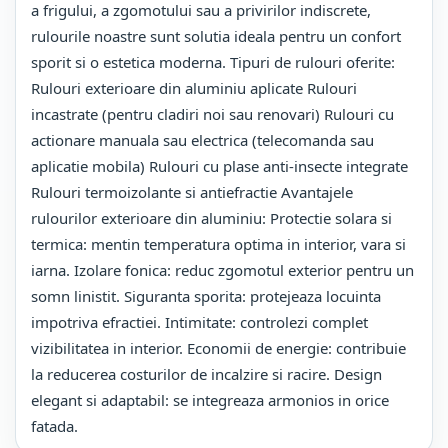
a frigului, a zgomotului sau a privirilor indiscrete,
rulourile noastre sunt solutia ideala pentru un confort
sporit si o estetica moderna. Tipuri de rulouri oferite:
Rulouri exterioare din aluminiu aplicate Rulouri
incastrate (pentru cladiri noi sau renovari) Rulouri cu
actionare manuala sau electrica (telecomanda sau
aplicatie mobila) Rulouri cu plase anti-insecte integrate
Rulouri termoizolante si antiefractie Avantajele
rulourilor exterioare din aluminiu: Protectie solara si
termica: mentin temperatura optima in interior, vara si
iarna. Izolare fonica: reduc zgomotul exterior pentru un
somn linistit. Siguranta sporita: protejeaza locuinta
impotriva efractiei. Intimitate: controlezi complet
vizibilitatea in interior. Economii de energie: contribuie
la reducerea costurilor de incalzire si racire. Design
elegant si adaptabil: se integreaza armonios in orice
fatada.