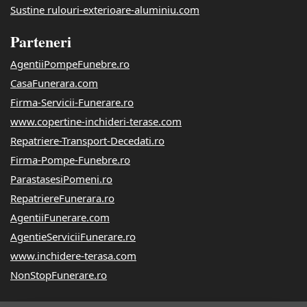
Sustine rulouri-exterioare-aluminiu.com
Parteneri
AgentiiPompeFunebre.ro
CasaFunerara.com
Firma-Servicii-Funerare.ro
www.copertine-inchideri-terase.com
Repatriere-Transport-Decedati.ro
Firma-Pompe-Funebre.ro
ParastasesiPomeni.ro
RepatriereFunerara.ro
AgentiiFunerare.com
AgentieServiciiFunerare.ro
www.inchidere-terasa.com
NonStopFunerare.ro