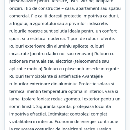
personalizate pentru ferestre, usi si vitrine, adaptate
oricarui tip de constructie – casa, apartament sau spatiu
comercial. Fie ca iti doresti protectie impotriva caldurii,
a frigului, a zgomotului sau a privirilor indiscrete,
rulourile noastre sunt solutia ideala pentru un confort
sporit si o estetica moderna. Tipuri de rulouri oferite:
Rulouri exterioare din aluminiu aplicate Rulouri
incastrate (pentru cladiri noi sau renovari) Rulouri cu
actionare manuala sau electrica (telecomanda sau
aplicatie mobila) Rulouri cu plase anti-insecte integrate
Rulouri termoizolante si antiefractie Avantajele
rulourilor exterioare din aluminiu: Protectie solara si
termica: mentin temperatura optima in interior, vara si
iarna. Izolare fonica: reduc zgomotul exterior pentru un
somn linistit. Siguranta sporita: protejeaza locuinta
impotriva efractiei. Intimitate: controlezi complet
vizibilitatea in interior. Economii de energie: contribuie
la reducerea costurilor de incalzire si racire. Design