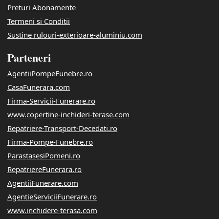
Preturi Abonamente
Termeni si Conditii
Sustine rulouri-exterioare-aluminiu.com
Parteneri
AgentiiPompeFunebre.ro
CasaFunerara.com
Firma-Servicii-Funerare.ro
www.copertine-inchideri-terase.com
Repatriere-Transport-Decedati.ro
Firma-Pompe-Funebre.ro
ParastasesiPomeni.ro
RepatriereFunerara.ro
AgentiiFunerare.com
AgentieServiciiFunerare.ro
www.inchidere-terasa.com