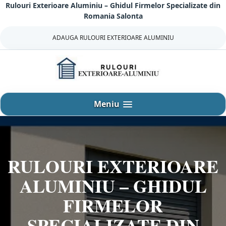
Rulouri Exterioare Aluminiu – Ghidul Firmelor Specializate din
Sari
Romania Salonta
la
continut
ADAUGA RULOURI EXTERIOARE ALUMINIU
Meniu
RULOURI EXTERIOARE
ALUMINIU – GHIDUL
FIRMELOR
SPECIALIZATE DIN