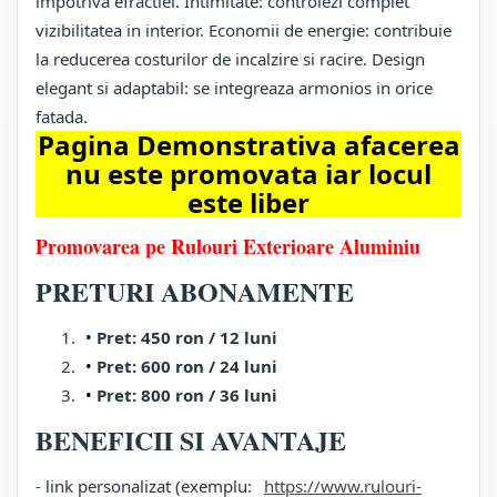
impotriva efractiei. Intimitate: controlezi complet
vizibilitatea in interior. Economii de energie: contribuie
la reducerea costurilor de incalzire si racire. Design
elegant si adaptabil: se integreaza armonios in orice
fatada.
Pagina Demonstrativa afacerea
nu este promovata iar locul
este liber
Promovarea pe Rulouri Exterioare Aluminiu
PRETURI ABONAMENTE
Pret: 450 ron / 12 luni
Pret: 600 ron / 24 luni
Pret: 800 ron / 36 luni
BENEFICII SI AVANTAJE
- link personalizat (exemplu:
https://www.rulouri-