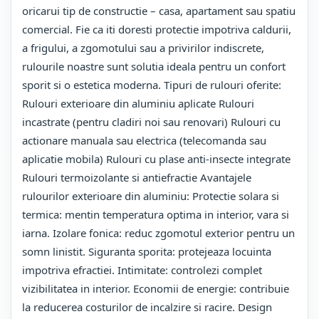
oricarui tip de constructie – casa, apartament sau spatiu
comercial. Fie ca iti doresti protectie impotriva caldurii,
a frigului, a zgomotului sau a privirilor indiscrete,
rulourile noastre sunt solutia ideala pentru un confort
sporit si o estetica moderna. Tipuri de rulouri oferite:
Rulouri exterioare din aluminiu aplicate Rulouri
incastrate (pentru cladiri noi sau renovari) Rulouri cu
actionare manuala sau electrica (telecomanda sau
aplicatie mobila) Rulouri cu plase anti-insecte integrate
Rulouri termoizolante si antiefractie Avantajele
rulourilor exterioare din aluminiu: Protectie solara si
termica: mentin temperatura optima in interior, vara si
iarna. Izolare fonica: reduc zgomotul exterior pentru un
somn linistit. Siguranta sporita: protejeaza locuinta
impotriva efractiei. Intimitate: controlezi complet
vizibilitatea in interior. Economii de energie: contribuie
la reducerea costurilor de incalzire si racire. Design