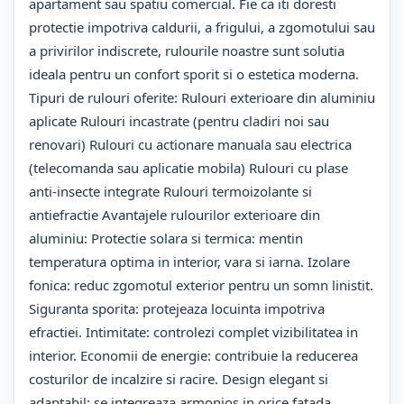
apartament sau spatiu comercial. Fie ca iti doresti
protectie impotriva caldurii, a frigului, a zgomotului sau
a privirilor indiscrete, rulourile noastre sunt solutia
ideala pentru un confort sporit si o estetica moderna.
Tipuri de rulouri oferite: Rulouri exterioare din aluminiu
aplicate Rulouri incastrate (pentru cladiri noi sau
renovari) Rulouri cu actionare manuala sau electrica
(telecomanda sau aplicatie mobila) Rulouri cu plase
anti-insecte integrate Rulouri termoizolante si
antiefractie Avantajele rulourilor exterioare din
aluminiu: Protectie solara si termica: mentin
temperatura optima in interior, vara si iarna. Izolare
fonica: reduc zgomotul exterior pentru un somn linistit.
Siguranta sporita: protejeaza locuinta impotriva
efractiei. Intimitate: controlezi complet vizibilitatea in
interior. Economii de energie: contribuie la reducerea
costurilor de incalzire si racire. Design elegant si
adaptabil: se integreaza armonios in orice fatada.