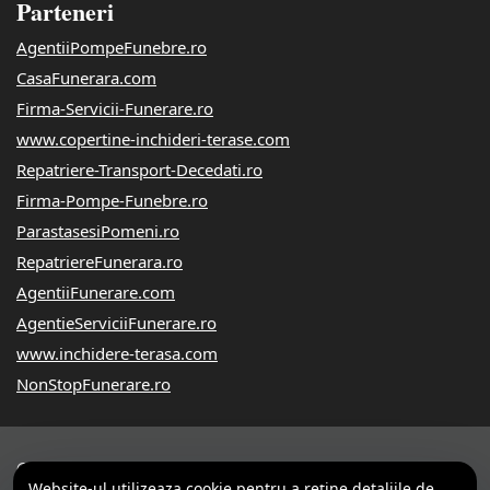
Parteneri
AgentiiPompeFunebre.ro
CasaFunerara.com
Firma-Servicii-Funerare.ro
www.copertine-inchideri-terase.com
Repatriere-Transport-Decedati.ro
Firma-Pompe-Funebre.ro
ParastasesiPomeni.ro
RepatriereFunerara.ro
AgentiiFunerare.com
AgentieServiciiFunerare.ro
www.inchidere-terasa.com
NonStopFunerare.ro
© 2014-2026 Powered by
VilonMedia
&
Tokaido Consult
-
Website-ul utilizeaza cookie pentru a reţine detaliile de