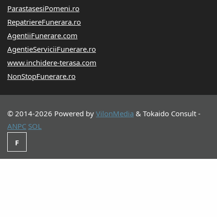
ParastasesiPomeni.ro
RepatriereFunerara.ro
AgentiiFunerare.com
AgentieServiciiFunerare.ro
www.inchidere-terasa.com
NonStopFunerare.ro
© 2014-2026 Powered by
VilonMedia
&
Tokaido Consult
-
ANPC
SOL
F