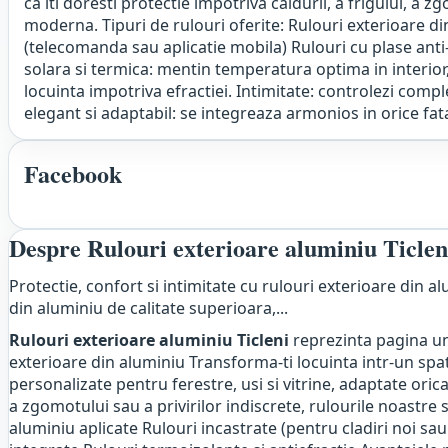
ca iti doresti protectie impotriva caldurii, a frigului, a 
moderna. Tipuri de rulouri oferite: Rulouri exterioare di
(telecomanda sau aplicatie mobila) Rulouri cu plase anti-
solara si termica: mentin temperatura optima in interior,
locuinta impotriva efractiei. Intimitate: controlezi comple
elegant si adaptabil: se integreaza armonios in orice fat
Facebook
Despre Rulouri exterioare aluminiu Ticlen
Protectie, confort si intimitate cu rulouri exterioare din al
din aluminiu de calitate superioara,...
Rulouri exterioare aluminiu Ticleni
reprezinta pagina un
exterioare din aluminiu Transforma-ti locuinta intr-un spati
personalizate pentru ferestre, usi si vitrine, adaptate orica
a zgomotului sau a privirilor indiscrete, rulourile noastre 
aluminiu aplicate Rulouri incastrate (pentru cladiri noi sa