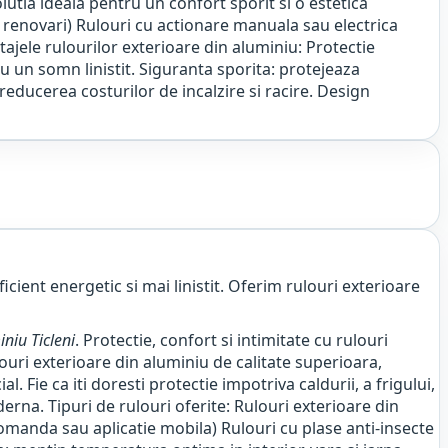
olutia ideala pentru un confort sporit si o estetica
u renovari) Rulouri cu actionare manuala sau electrica
ajele rulourilor exterioare din aluminiu: Protectie
u un somn linistit. Siguranta sporita: protejeaza
 reducerea costurilor de incalzire si racire. Design
icient energetic si mai linistit. Oferim rulouri exterioare
niu Ticleni
. Protectie, confort si intimitate cu rulouri
louri exterioare din aluminiu de calitate superioara,
 Fie ca iti doresti protectie impotriva caldurii, a frigului,
erna. Tipuri de rulouri oferite: Rulouri exterioare din
comanda sau aplicatie mobila) Rulouri cu plase anti-insecte