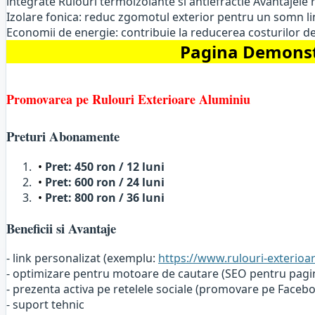
integrate Rulouri termoizolante si antiefractie Avantajele r
Izolare fonica: reduc zgomotul exterior pentru un somn linis
Economii de energie: contribuie la reducerea costurilor de 
Pagina Demonstr
Promovarea pe Rulouri Exterioare Aluminiu
Preturi Abonamente
Pret: 450 ron / 12 luni
Pret: 600 ron / 24 luni
Pret: 800 ron / 36 luni
Beneficii si Avantaje
- link personalizat (exemplu:
https://www.rulouri-exterioa
- optimizare pentru motoare de cautare (SEO pentru pag
- prezenta activa pe retelele sociale (promovare pe Faceb
- suport tehnic