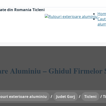
zate din Romania Ticleni
Hom
Caut
alum
are Aluminiu – Ghidul Firmelor S
ouri exterioare aluminiu
/
Judet Gorj
/
Ticleni
/
T