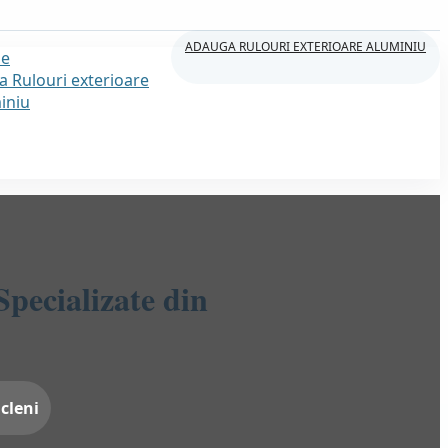
ADAUGA RULOURI EXTERIOARE ALUMINIU
e
a Rulouri exterioare
iniu
pecializate din
icleni