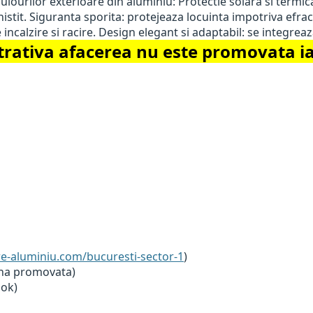
ulourilor exterioare din aluminiu: Protectie solara si termic
tit. Siguranta sporita: protejeaza locuinta impotriva efractiei
incalzire si racire. Design elegant si adaptabil: se integrea
ativa afacerea nu este promovata iar 
re-aluminiu.com/bucuresti-sector-1
)
ina promovata)
ook)