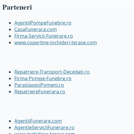
Parteneri
AgentiiPompeFunebre.ro
CasaFunerara.com
Firma-Servicii-Funerare.ro
www.copertine-inchideri-terase.com
Repatriere-Transport-Decedati.ro
Firma-Pompe-Funebre.ro
ParastasesiPomeni.ro
RepatriereFunerara.ro
AgentiiFunerare.com
AgentieServiciiFunerare.ro