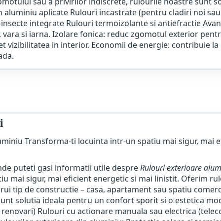
zgomotului sau a privirilor indiscrete, rulourile noastre sunt s
n aluminiu aplicate Rulouri incastrate (pentru cladiri noi sa
insecte integrate Rulouri termoizolante si antiefractie Avant
 vara si iarna. Izolare fonica: reduc zgomotul exterior pentr
t vizibilitatea in interior. Economii de energie: contribuie la
ada.
i
uminiu Transforma-ti locuinta intr-un spatiu mai sigur, mai ef
de puteti gasi informatii utile despre
Rulouri exterioare alumi
u mai sigur, mai eficient energetic si mai linistit. Oferim ru
rui tip de constructie – casa, apartament sau spatiu comercial.
sunt solutia ideala pentru un confort sporit si o estetica mod
u renovari) Rulouri cu actionare manuala sau electrica (tele