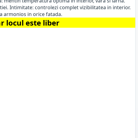
a: mentin temperatura optima in interior, vara si iarna.
. Intimitate: controlezi complet vizibilitatea in interior.
za armonios in orice fatada.
locul este liber