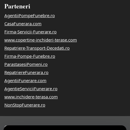
Parteneri
AgentiiPompeFunebre.ro
CasaFunerara.com
Firma-Servicii-Funerare.ro
www.copertine-inchideri-terase.com
Repatriere-Transport-Decedati.ro
Firma-Pompe-Funebre.ro
ParastasesiPomeni.ro
RepatriereFunerara.ro
AgentiiFunerare.com
AgentieServiciiFunerare.ro
www.inchidere-terasa.com
NonStopFunerare.ro
© 2014-2026 Powered by
VilonMedia
&
Tokaido Consult
-