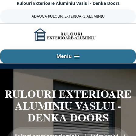
Rulouri Exterioare Aluminiu Vaslui - Denka Doors
Sari
la
ADAUGA RULOURI EXTERIOARE ALUMINIU
continut
Meniu
RULOURI EXTERIOARE
ALUMINIU VASLUI -
DENKA DOORS
Rulouri exterioare aluminiu
/
Judet Vaslui
/