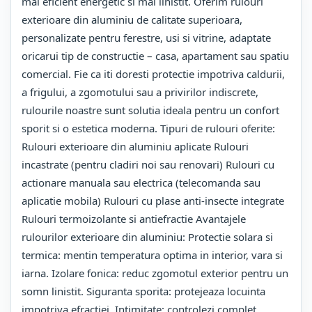
mai eficient energetic si mai linistit. Oferim rulouri
exterioare din aluminiu de calitate superioara,
personalizate pentru ferestre, usi si vitrine, adaptate
oricarui tip de constructie – casa, apartament sau spatiu
comercial. Fie ca iti doresti protectie impotriva caldurii,
a frigului, a zgomotului sau a privirilor indiscrete,
rulourile noastre sunt solutia ideala pentru un confort
sporit si o estetica moderna. Tipuri de rulouri oferite:
Rulouri exterioare din aluminiu aplicate Rulouri
incastrate (pentru cladiri noi sau renovari) Rulouri cu
actionare manuala sau electrica (telecomanda sau
aplicatie mobila) Rulouri cu plase anti-insecte integrate
Rulouri termoizolante si antiefractie Avantajele
rulourilor exterioare din aluminiu: Protectie solara si
termica: mentin temperatura optima in interior, vara si
iarna. Izolare fonica: reduc zgomotul exterior pentru un
somn linistit. Siguranta sporita: protejeaza locuinta
impotriva efractiei. Intimitate: controlezi complet