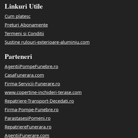
Linkuri Utile
Cum platesc
Preturi Abonamente
Termeni si Conditii
Sustine rulouri-exterioare-aluminiu.com
Parteneri
AgentiiPompeFunebre.ro
CasaFunerara.com
Firma-Servicii-Funerare.ro
www.copertine-inchideri-terase.com
Repatriere-Transport-Decedati.ro
Firma-Pompe-Funebre.ro
ParastasesiPomeni.ro
RepatriereFunerara.ro
AgentiiFunerare.com